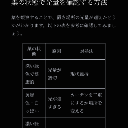
葉の状態で光量を確認する方法
葉を観察することで、置き場所の光量が適切かどう
かがわかります。以下の表を参考に確認してみまし
ょう。
葉の状
原因
対処法
態
深い緑
光量が
色で健
現状維持
適切
康的
黄緑
カーテンを二重
光が強
色・白
にするか場所を
すぎる
っぽい
変える
濃い緑