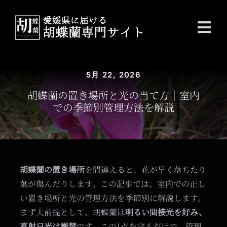
Skip
to
Tog
content
Nav
Home
5月 22, 2026
Contact
胡蝶蘭の置き場所と光の当て方｜室内
での季節別管理方法を解説
User Guide
Cart View
胡蝶蘭の置き場所
を間違えると、花が早く落ちたり
葉が傷んだりします。この記事では、室内での正し
い置き場所と光の管理方法を季節別に解説します。
まず大前提として、胡蝶蘭は
明るい間接光を好み、
直射日光は厳禁
です。この1点を守るだけで、管理