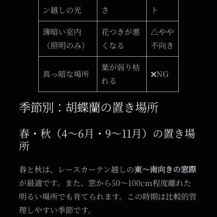
ン越しの光
さ
ト
薄暗い室内
花つきが悪
△やや
（照明のみ）
くなる
不向き
葉が弱り枯
真っ暗な場所
❌NG
れる
季節別：胡蝶蘭の置き場所
春・秋（4〜6月・9〜11月）の置き場
所
春と秋は、レースカーテン越しの
東〜南向きの窓際
が最適です。また、窓から50〜100cm程度離れた
明るい場所でも育てられます。この時期は比較的管
理しやすい季節です。