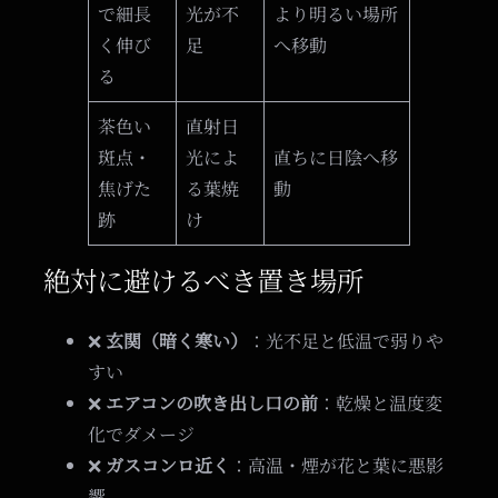
で細長
光が不
より明るい場所
く伸び
足
へ移動
る
茶色い
直射日
斑点・
光によ
直ちに日陰へ移
焦げた
る葉焼
動
跡
け
絶対に避けるべき置き場所
❌
玄関（暗く寒い）
：光不足と低温で弱りや
すい
❌
エアコンの吹き出し口の前
：乾燥と温度変
化でダメージ
❌
ガスコンロ近く
：高温・煙が花と葉に悪影
響